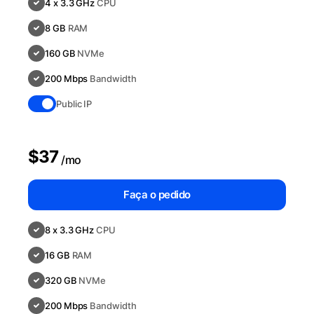
4 x 3.3 GHz
CPU
8 GB
RAM
160 GB
NVMe
200 Mbps
Bandwidth
Public IP
$37
/mo
Faça o pedido
8 x 3.3 GHz
CPU
16 GB
RAM
320 GB
NVMe
200 Mbps
Bandwidth