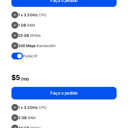
Faça o pedido
1 x 3.3 GHz
CPU
1 GB
RAM
25 GB
NVMe
200 Mbps
Bandwidth
Public IP
$5
/mo
Faça o pedido
1 x 3.3 GHz
CPU
2 GB
RAM