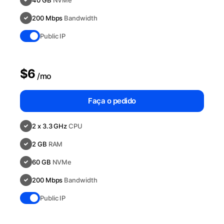
40 GB
NVMe
200 Mbps
Bandwidth
Public IP
$6
/mo
Faça o pedido
2 x 3.3 GHz
CPU
2 GB
RAM
60 GB
NVMe
200 Mbps
Bandwidth
Public IP