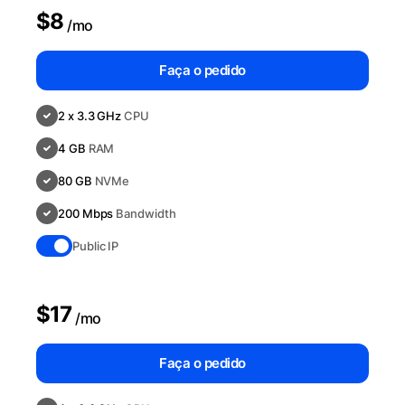
$8
/mo
Faça o pedido
2 x 3.3 GHz
CPU
4 GB
RAM
80 GB
NVMe
200 Mbps
Bandwidth
Public IP
$17
/mo
Faça o pedido