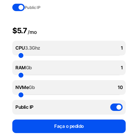
Public IP
$5.7
/mo
CPU
3.3Ghz
RAM
Gb
NVMe
Gb
Public IP
Faça o pedido