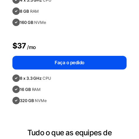
4 x 3.3 GHz
CPU
8 GB
RAM
160 GB
NVMe
$37
/mo
Faça o pedido
8 x 3.3 GHz
CPU
16 GB
RAM
320 GB
NVMe
Tudo o que as equipes de