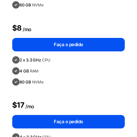
60 GB
NVMe
$8
/mo
Faça o pedido
2 x 3.3 GHz
CPU
4 GB
RAM
80 GB
NVMe
$17
/mo
Faça o pedido