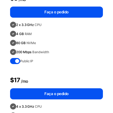
Faça o pedido
2 x 3.3 GHz
CPU
4 GB
RAM
80 GB
NVMe
200 Mbps
Bandwidth
Public IP
$17
/mo
Faça o pedido
4 x 3.3 GHz
CPU