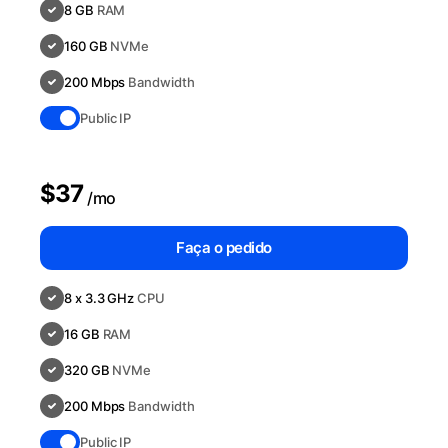
8 GB
RAM
160 GB
NVMe
200 Mbps
Bandwidth
Public IP
$37
/mo
Faça o pedido
8 x 3.3 GHz
CPU
16 GB
RAM
320 GB
NVMe
200 Mbps
Bandwidth
Public IP