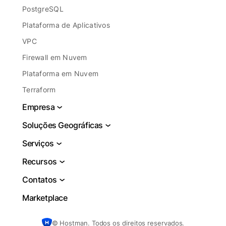
PostgreSQL
Plataforma de Aplicativos
VPC
Firewall em Nuvem
Plataforma em Nuvem
Terraform
Empresa
Sobre
Soluções Geográficas
Jurídico
VPS EUA
Serviços
Denunciar abuso
VPS Brasil
DBaaS
Recursos
Blog
VPS Holanda
Hospedagem de Servidor em Nuvem
Documentação
Contatos
VPS Frankfurt
Banco de Dados em Nuvem
Centro de aprendizagem
Suporte
Marketplace
VPS Alemanha
Hospedagem de Servidor VDS
Blog
Vendas
Hospedagem Web Reino Unido
Servidor para Pequenas Empresas
Autores
© Hostman. Todos os direitos reservados.