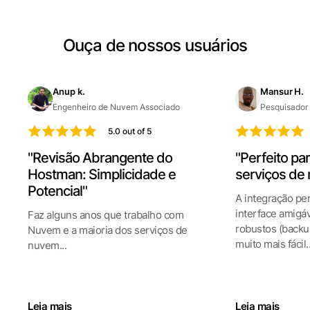
Ouça de nossos usuários
Anup k.
Mansur H.
Engenheiro de Nuvem Associado
Pesquisador
5.0 out of 5
"Revisão Abrangente do
"Perfeito pa
Hostman: Simplicidade e
serviços de
Potencial"
A integração pe
interface amigá
Faz alguns anos que trabalho com
robustos (backu
Nuvem e a maioria dos serviços de
muito mais fácil..
nuvem...
Leia mais
Leia mais