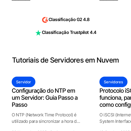
Classificação G2 4.8
Classificação Trustpilot 4.4
Tutoriais de Servidores em Nuvem
Servidor
Servidores
Configuração do NTP em
Protocolo i
um Servidor: Guia Passo a
funciona, pa
Passo
como config
O NTP (Network Time Protocol) é
O iSCSI (Intern
utilizado para sincronizar a hora do
System Interfac
sistema com um hor&aacut
de armazenamen