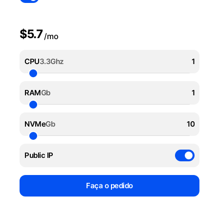
$5.7
/mo
CPU
3.3Ghz
RAM
Gb
NVMe
Gb
Public IP
Faça o pedido