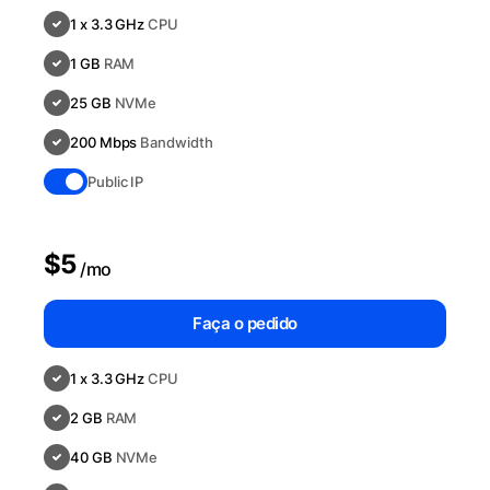
1 x 3.3 GHz
CPU
1 GB
RAM
25 GB
NVMe
200 Mbps
Bandwidth
Public IP
$5
/mo
Faça o pedido
1 x 3.3 GHz
CPU
2 GB
RAM
40 GB
NVMe