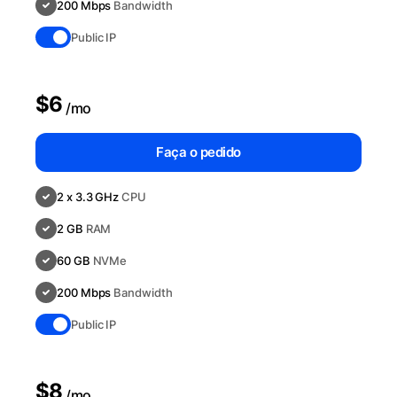
200 Mbps
Bandwidth
Public IP
$6
/mo
Faça o pedido
2 x 3.3 GHz
CPU
2 GB
RAM
60 GB
NVMe
200 Mbps
Bandwidth
Public IP
$8
/mo