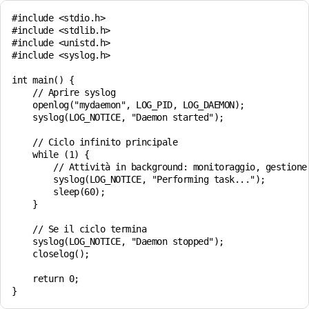
#include <stdio.h>

#include <stdlib.h>

#include <unistd.h>

#include <syslog.h>

int main() {

    // Aprire syslog

    openlog("mydaemon", LOG_PID, LOG_DAEMON);

    syslog(LOG_NOTICE, "Daemon started");

    // Ciclo infinito principale

    while (1) {

        // Attività in background: monitoraggio, gestione 
        syslog(LOG_NOTICE, "Performing task...");

        sleep(60);

    }

    // Se il ciclo termina

    syslog(LOG_NOTICE, "Daemon stopped");

    closelog();

    return 0;
