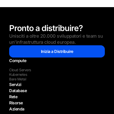
Pronto a distribuire?
Unisciti a oltre 20.000 sviluppatori e team su
un'infrastruttura cloud europea.
Inizia a Distribuire
Compute
Cloud Servers
Kubernetes
Bare Metal
Servizi
Database
Rete
Risorse
Azienda