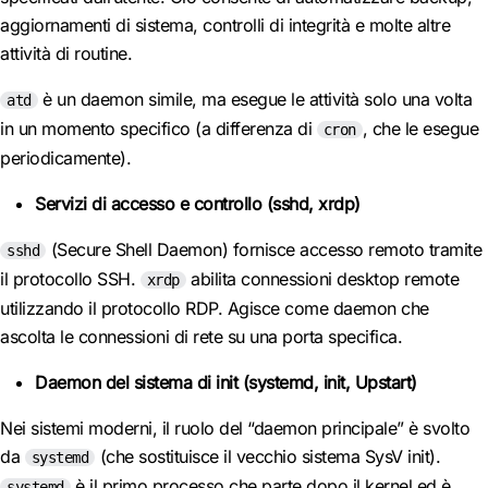
aggiornamenti di sistema, controlli di integrità e molte altre
attività di routine.
è un daemon simile, ma esegue le attività solo una volta
atd
in un momento specifico (a differenza di
, che le esegue
cron
periodicamente).
Servizi di accesso e controllo (sshd, xrdp)
(Secure Shell Daemon) fornisce accesso remoto tramite
sshd
il protocollo SSH.
abilita connessioni desktop remote
xrdp
utilizzando il protocollo RDP. Agisce come daemon che
ascolta le connessioni di rete su una porta specifica.
Daemon del sistema di init (systemd, init, Upstart)
Nei sistemi moderni, il ruolo del “daemon principale” è svolto
da
(che sostituisce il vecchio sistema SysV init).
systemd
è il primo processo che parte dopo il kernel ed è
systemd