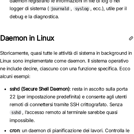
daemon registrano le informazioni in file di log o nel
logger di sistema (
,
, ecc.), utile per il
journald
syslog
debug e la diagnostica.
Daemon in Linux
Storicamente, quasi tutte le attività di sistema in background in
Linux sono implementate come daemon. Il sistema operativo
ne include decine, ciascuno con una funzione specifica. Ecco
alcuni esempi:
sshd (Secure Shell Daemon)
: resta in ascolto sulla porta
22 (per impostazione predefinita) e consente agli utenti
remoti di connettersi tramite SSH crittografato. Senza
, l’accesso remoto al terminale sarebbe quasi
sshd
impossibile.
cron
: un daemon di pianificazione dei lavori. Controlla le