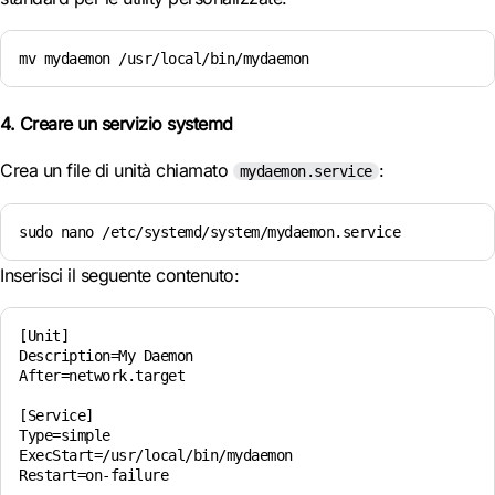
mv mydaemon /usr/local/bin/mydaemon
4. Creare un servizio systemd
Crea un file di unità chiamato
:
mydaemon.service
sudo nano /etc/systemd/system/mydaemon.service
Inserisci il seguente contenuto:
[Unit]

Description=My Daemon

After=network.target

[Service]

Type=simple

ExecStart=/usr/local/bin/mydaemon

Restart=on-failure
