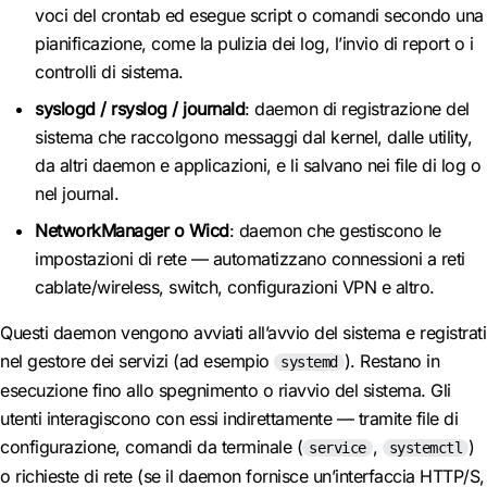
voci del crontab ed esegue script o comandi secondo una
pianificazione, come la pulizia dei log, l’invio di report o i
controlli di sistema.
syslogd / rsyslog / journald
: daemon di registrazione del
sistema che raccolgono messaggi dal kernel, dalle utility,
da altri daemon e applicazioni, e li salvano nei file di log o
nel journal.
NetworkManager o Wicd
: daemon che gestiscono le
impostazioni di rete — automatizzano connessioni a reti
cablate/wireless, switch, configurazioni VPN e altro.
Questi daemon vengono avviati all’avvio del sistema e registrati
nel gestore dei servizi (ad esempio
). Restano in
systemd
esecuzione fino allo spegnimento o riavvio del sistema. Gli
utenti interagiscono con essi indirettamente — tramite file di
configurazione, comandi da terminale (
,
)
service
systemctl
o richieste di rete (se il daemon fornisce un’interfaccia HTTP/S,