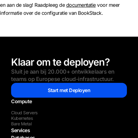
en aan de slag! Raadpleeg de
documentatie
voor meer
informatie over de configuratie van BookStack.
Klaar om te deployen?
Sluit je aan bij 20.000+ ontwikkelaars en
teams op Europese cloud-infrastructuur.
Start met Deployen
Compute
Cloud Servers
Kubernetes
Bare Metal
Services
Databases